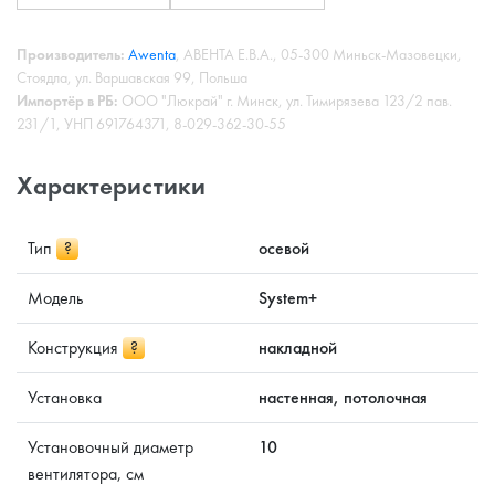
Производитель:
Awenta
, АВЕНТА Е.В.А., 05-300 Миньск-Мазовецки,
Стоядла, ул. Варшавская 99, Польша
Импортёр в РБ:
ООО "Люкрай" г. Минск, ул. Тимирязева 123/2 пав.
231/1, УНП 691764371, 8-029-362-30-55
Характеристики
Тип
?
осевой
Модель
System+
Конструкция
?
накладной
Установка
настенная, потолочная
Установочный диаметр
10
вентилятора, см