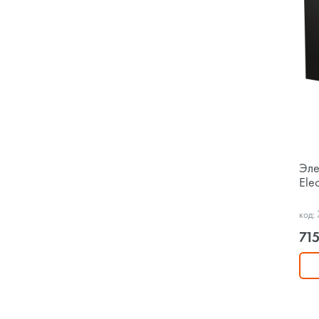
Эле
Ele
код:
715