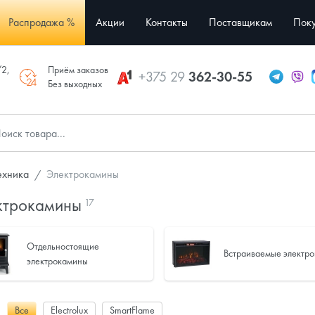
Распродажа %
Акции
Контакты
Поставщикам
Поку
/2,
Приём заказов
+375 29
362-30-55
Без выходных
ехника
Электрокамины
ктрокамины
17
Отдельностоящие
Встраиваемые электр
электрокамины
:
Все
Electrolux
SmartFlame