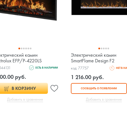
ктрический камин
Электрический камин
ctrolux EFP/P-4220LS
SmartFlame Design F2
 144131
код: 77757
ЕСТЬ В НАЛИЧИИ
НЕТ В 
00.00 руб.
1 216.00 руб.
В КОРЗИНУ
СООБЩИТЬ О ПОЯВЛЕНИИ
Добавить в сравнение
Добавить в сравнение