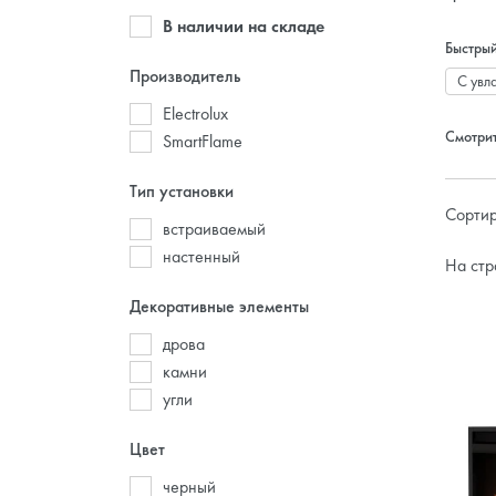
В наличии на складе
Быстрый
Производитель
С увл
Electrolux
Смотрит
SmartFlame
Тип установки
Сортир
встраиваемый
настенный
На стр
Декоративные элементы
дрова
камни
угли
Цвет
черный