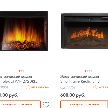
ктрический камин
Электрический камин
ctrolux EFP/P-2720RLS
SmartFlame Realistic F3
 79001
код: 77752
НЕТ В НАЛИЧИИ
НЕТ В 
0.00 руб.
608.00 руб.
СООБЩИТЬ О ПОЯВЛЕНИИ
СООБЩИТЬ О ПОЯВЛЕНИИ