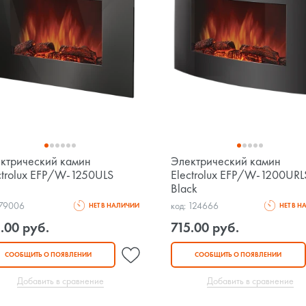
ктрический камин
Электрический камин
ctrolux EFP/W-1250ULS
Electrolux EFP/W-1200URL
Black
 79006
код: 124666
НЕТ В НАЛИЧИИ
НЕТ В 
.00 руб.
715.00 руб.
СООБЩИТЬ О ПОЯВЛЕНИИ
СООБЩИТЬ О ПОЯВЛЕНИИ
Добавить в сравнение
Добавить в сравнение