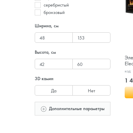
серебристый
бронзовый
Ширина, см
Высота, см
Эле
Ele
код:
3D камин
1 4
Да
Нет
Дополнительные параметры