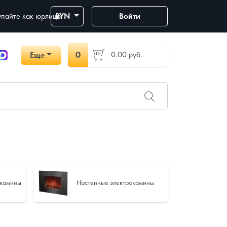
пайте как юрлицо
BYN
Войти
0
0.00
руб.
Еще
окамины
Настенные электрокамины