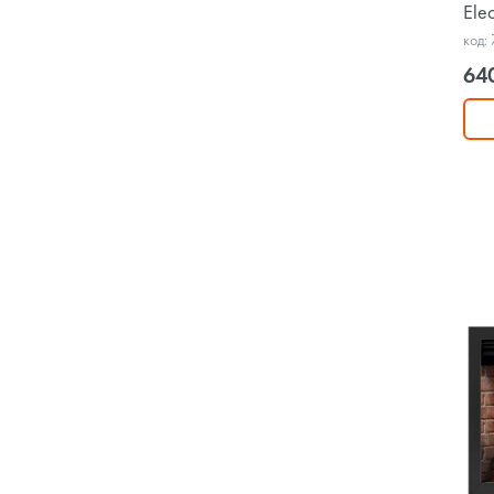
Ele
код:
64