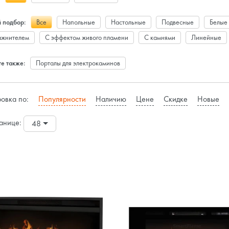
 подбор:
Все
Напольные
Настольные
Подвесные
Белые
ажнителем
С эффектом живого пламени
С камнями
Линейные
е также:
Порталы для электрокаминов
овка по:
Популярности
Наличию
Цене
Скидке
Новые
анице:
48