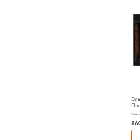
Эле
Ele
код:
86