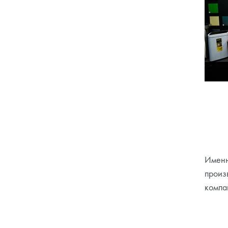
Именн
произв
компа