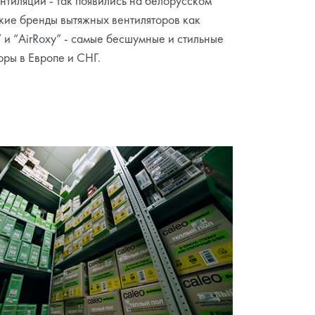
ентиляции - так появились на белорусском
кие бренды вытяжных вентиляторов как
 и “AirRoxy” - самые бесшумные и стильные
оры в Европе и СНГ.