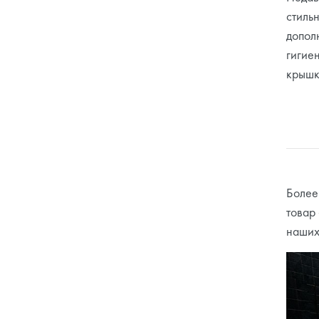
стиль
допол
гигие
крышк
Более
товар
наших