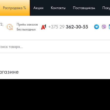
Распродажа %
Акции
Контакты
Поставщикам
Поку
/2,
Приём заказов
+375 29
362-30-55
Без выходных
агазине