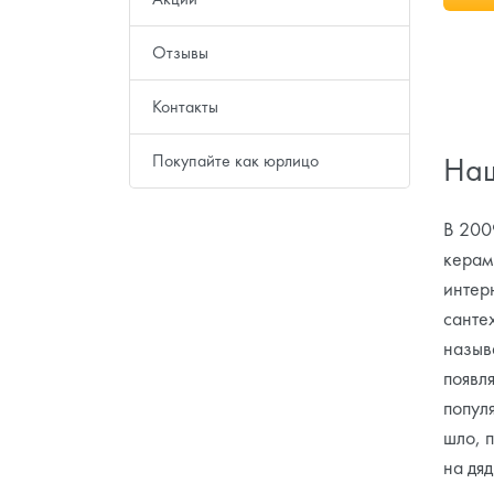
Отзывы
Контакты
Покупайте как юрлицо
Наш
В 2009
керам
интер
санте
назыв
появл
попул
шло, 
на дяд