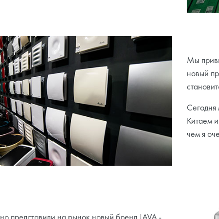
Мы привы
новый пр
становит
Сегодня 
Китаем и
чем я оч
но представили на рынок новый бренд JAVA -