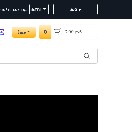
пайте как юрлицо
BYN
Войти
0
0.00
руб.
Еще