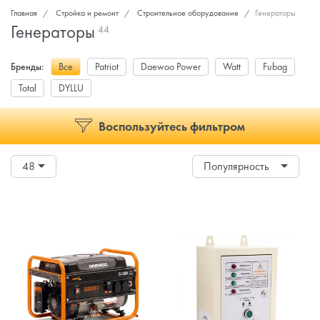
Главная
Стройка и ремонт
Строительное оборудование
Генераторы
Генераторы
44
Бренды:
Все
Patriot
Daewoo Power
Watt
Fubag
Total
DYLLU
Воспользуйтесь фильтром
48
Популярность