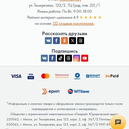
ул. Тимирязева, 123/2, ТЦ Град, пав. 231/1
Режим работы: Пн-Вс: 9:00-18:00
Рейтинг интернет-магазина 4.9
★
★
★
★
★
на основе
132 отзывов покупателей.
Рассказать друзьям
Подпишись
*Информация о наличии товара и оформление заказа производится только после
подтверждения и согласования с менеджером.
Общество с ограниченной ответственностью «Люкрай» Юридический адрес:
220062, г. Минск, ул. Тимирязева, дом 123, корп. 2, оф. 367/2 Почтовый адрес:
220062, г. Минск, ул. Тимирязева, дом 123, корп. 2, оф. 367/2 УНП 691764371