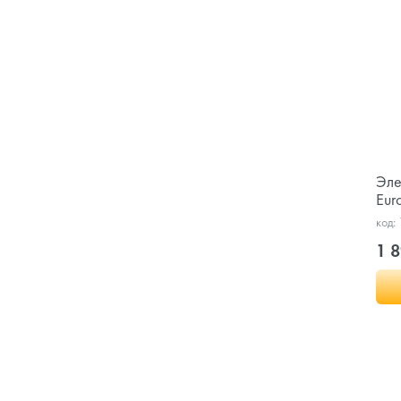
Эле
Eur
код:
1 8