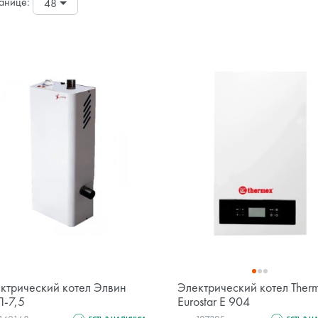
анице:
48
ктрический котел Элвин
Электрический котел Ther
-7,5
Eurostar E 904