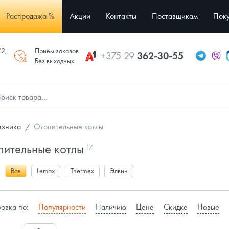
Распродажа %
Акции
Контакты
Поставщикам
Поку
/2,
Приём заказов
+375 29
362-30-55
Без выходных
ехника
Отопительные котлы
пительные котлы
17
:
Все
Lemax
Thermex
Элвин
овка по:
Популярности
Наличию
Цене
Скидке
Новые