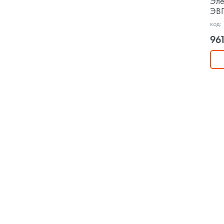
Эле
ЭВП
код:
961