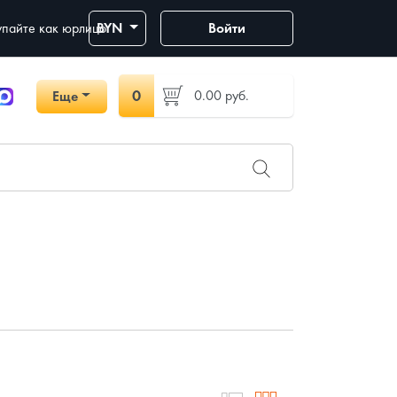
пайте как юрлицо
BYN
Войти
0
0.00
руб.
Еще