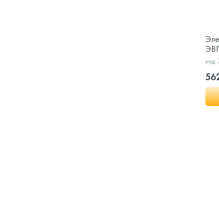
Эле
ЭВ
код:
56