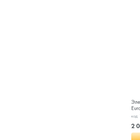
Эле
Euro
код:
2 0