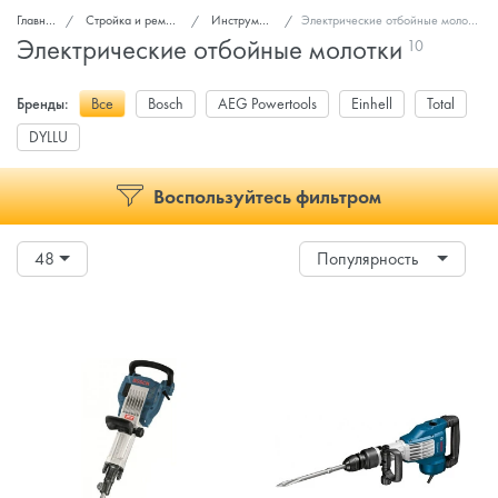
Главная
Стройка и ремонт
Инструмент
Электрические отбойные молотки
Электрические отбойные молотки
10
Бренды:
Все
Bosch
AEG Powertools
Einhell
Total
DYLLU
Воспользуйтесь фильтром
48
Популярность