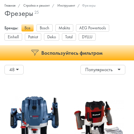
Главная
Стройка и ремонт
Инструмент
Фрезеры
Фрезеры
25
Бренды:
Все
Bosch
Makita
AEG Powertools
Einhell
Patriot
Deko
Total
DYLLU
Воспользуйтесь фильтром
48
Популярность