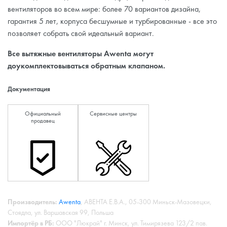
вентиляторов во всем мире: более 70 вариантов дизайна,
гарантия 5 лет, корпуса бесшумные и турбированные - все это
позволяет собрать свой идеальный вариант.
Все вытяжные вентиляторы Awenta могут
доукомплектовываться обратным клапаном.
Документация
Официальный
Сервисные центры
продавец
Производитель:
Awenta
, АВЕНТА Е.В.А., 05-300 Миньск-Мазовецки,
Стоядла, ул. Варшавская 99, Польша
Импортёр в РБ:
ООО "Люкрай" г. Минск, ул. Тимирязева 123/2 пав.