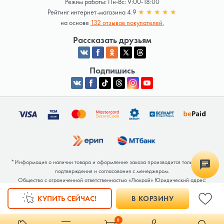
Режим работы: Пн-Вс: 9:00-18:00
Рейтинг интернет-магазина 4.9
★
★
★
★
★
на основе
132 отзывов покупателей.
Рассказать друзьям
Подпишись
*Информация о наличии товара и оформление заказа производится только после
подтверждения и согласования с менеджером.
Общество с ограниченной ответственностью «Люкрай» Юридический адрес:
220062, г. Минск, ул. Тимирязева, дом 123, корп. 2, оф. 367/2 Почтовый адрес:
КУПИТЬ СЕЙЧАС!
В КОРЗИНУ
220062, г. Минск, ул. Тимирязева, дом 123, корп. 2, оф. 367/2 УНП 691764371
Интернет-магазин зарегистрирован в Торговом реестре РБ под номером 768117 от
04.02.2026.
0