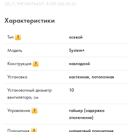
231/1, УНП 691764371, 8-029-362-30-55
Характеристики
Тип
?
осевой
Модель
System+
Конструкция
?
накладной
Установка
настенная, потолочная
Установочный диаметр
10
вентилятора, см
Управление
?
таймер (задержка
отключения)
Подшипник
?
шариковый подшипник