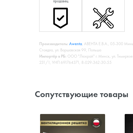
продавец
Производитель:
Awenta
, АВЕНТА Е.В.А., 05-300 Мин
Стоядла, ул. Варшавская 99, Польша
Импортёр в РБ:
ООО "Люкрай" г. Минск, ул. Тимирязе
231/1, УНП 691764371, 8-029-362-30-55
Сопутствующие товары