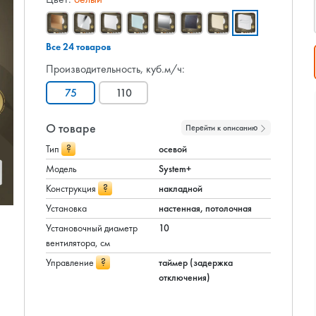
Все 24 товаров
Производительность, куб.м/ч:
75
110
О товаре
Перейти к описанию
?
Тип
осевой
Модель
System+
?
Конструкция
накладной
Установка
настенная, потолочная
Установочный диаметр
10
вентилятора, см
?
Управление
таймер (задержка
отключения)