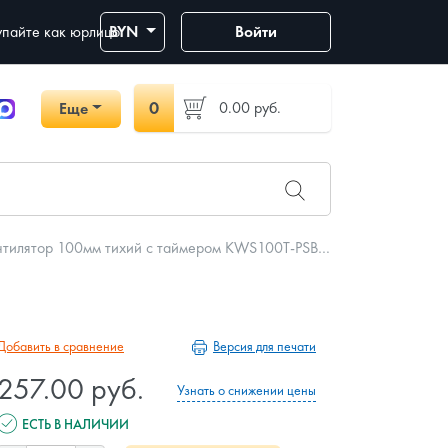
пайте как юрлицо
BYN
Войти
0
0.00
руб.
Еще
тилятор 100мм тихий с таймером KWS100T-PSB100
Версия для печати
Добавить в сравнение
257.00 руб.
Узнать о снижении цены
ЕСТЬ В НАЛИЧИИ