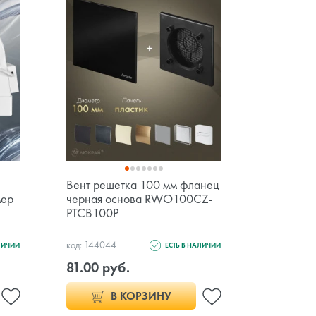
Вент решетка 100 мм фланец
Вентиляц
мер
черная основа RWO100CZ-
125мм с
PTCB100P
PEE125
код: 144044
код: 67065
ЛИЧИИ
ЕСТЬ В НАЛИЧИИ
81.00 руб.
74.00 р
В КОРЗИНУ