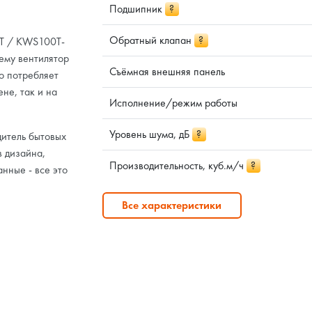
Подшипник
?
Обратный клапан
?
0T / KWS100T-
чему вентилятор
Съёмная внешняя панель
о потребляет
не, так и на
Исполнение/режим работы
Уровень шума, дБ
?
итель бытовых
в дизайна,
Производительность, куб.м/ч
?
нные - все это
Все характеристики