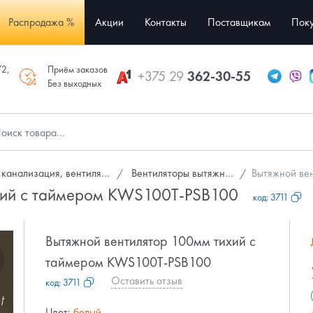
Распродажа %
Акции
Контакты
Поставщикам
Поку
/2,
Приём заказов
+375 29
362-30-55
Без выходных
анализация, вентиляция
Вентиляторы вытяжные
Вытяжной вен
ихий с таймером KWS100T-PSB100
код:
3711
Вытяжной вентилятор 100мм тихий с
таймером KWS100T-PSB100
Оставить отзыв
код:
3711
Цвет:
белый