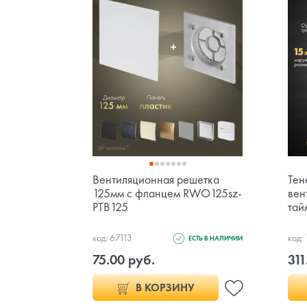
Вентиляционная решетка
Тен
125мм с фланцем RWO125sz-
вен
PTB125
тай
код: 67113
код:
ЕСТЬ В НАЛИЧИИ
75.00 руб.
311
В КОРЗИНУ