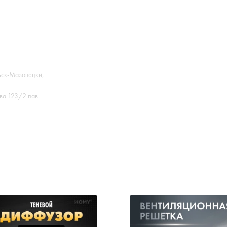
ьск-Мазовецки,
ва 123/2 пав.