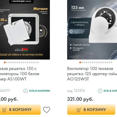
евая решетка 150 с
Вентилятор 100 теневая
тилятором 100 белая
решетка 125 адаптер тай
мер AS100WT
AO125WST
 143177
код: 153376
ЕСТЬ В НАЛИЧИИ
ЕСТЬ В НА
.00 руб.
321.00 руб.
В КОРЗИНУ
В КОРЗИНУ