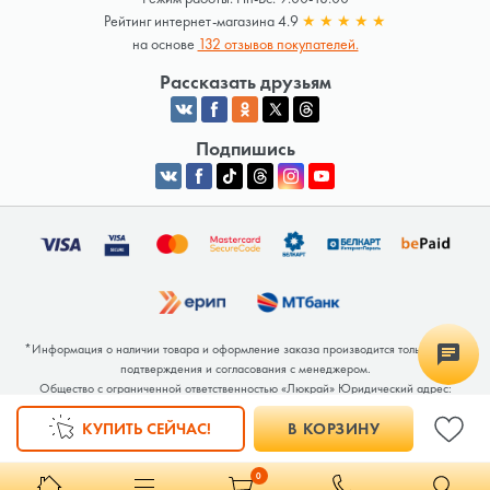
Рейтинг интернет-магазина 4.9
★
★
★
★
★
на основе
132 отзывов покупателей.
Рассказать друзьям
Подпишись
*Информация о наличии товара и оформление заказа производится только после
подтверждения и согласования с менеджером.
Общество с ограниченной ответственностью «Люкрай» Юридический адрес:
220062, г. Минск, ул. Тимирязева, дом 123, корп. 2, оф. 367/2 Почтовый адрес:
КУПИТЬ СЕЙЧАС!
В КОРЗИНУ
220062, г. Минск, ул. Тимирязева, дом 123, корп. 2, оф. 367/2 УНП 691764371
Интернет-магазин зарегистрирован в Торговом реестре РБ под номером 768117 от
04.02.2026.
0