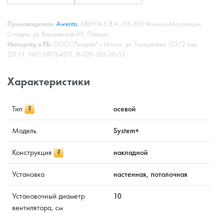
Производитель:
Awenta
, АВЕНТА Е.В.А., 05-300 Миньск-Мазовецки,
Стоядла, ул. Варшавская 99, Польша
Импортёр в РБ:
ООО "Люкрай" г. Минск, ул. Тимирязева 123/2 пав.
231/1, УНП 691764371, 8-029-362-30-55
Характеристики
Тип
?
осевой
Модель
System+
Конструкция
?
накладной
Установка
настенная, потолочная
Установочный диаметр
10
вентилятора, см