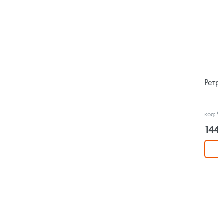
Рет
код:
144