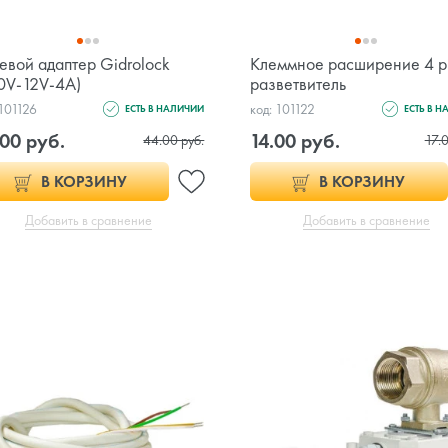
евой адаптер Gidrolock
Клеммное расширение 4 p
0V-12V-4А)
разветвитель
 101126
код: 101122
ЕСТЬ В НАЛИЧИИ
ЕСТЬ В 
00 руб.
14.00 руб.
44.00 руб.
17.0
В КОРЗИНУ
В КОРЗИНУ
Добавить в сравнение
Добавить в сравнение