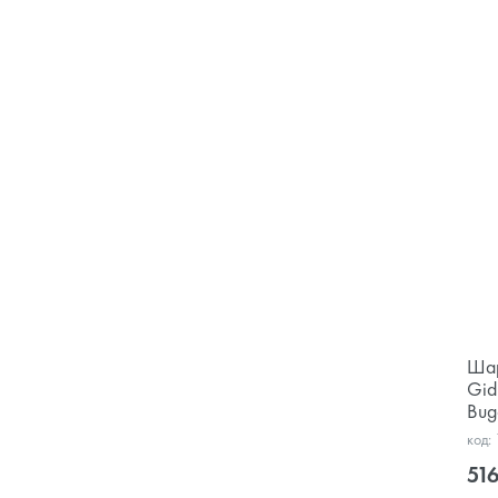
Шар
Gid
Bug
код:
516