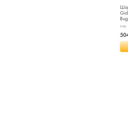
Шар
Gid
Buga
код:
50