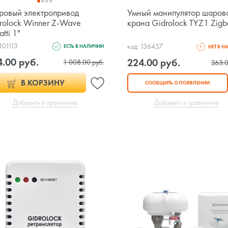
овый электропривод
Умный манипулятор шаров
rolock Winner Z-Wave
крана Gidrolock TYZ1 Zig
tti 1"
 101113
код: 136457
ЕСТЬ В НАЛИЧИИ
НЕТ В 
4.00 руб.
224.00 руб.
1 008.00 руб.
263.0
В КОРЗИНУ
СООБЩИТЬ О ПОЯВЛЕНИИ
Добавить в сравнение
Добавить в сравнение