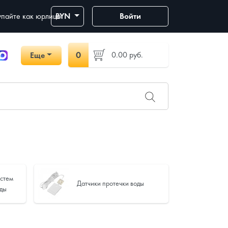
пайте как юрлицо
BYN
Войти
0
0.00
руб.
Еще
истем
Датчики протечки воды
оды