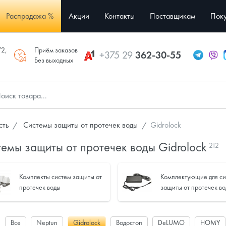
Распродажа %
Акции
Контакты
Поставщикам
Поку
/2,
Приём заказов
+375 29
362-30-55
Без выходных
сть
Системы защиты от протечек воды
Gidrolock
емы защиты от протечек воды Gidrolock
212
Комплекты систем защиты от
Комплектующие для с
протечек воды
защиты от протечек в
:
Все
Neptun
Gidrolock
Водостоп
DeLUMO
HOMY