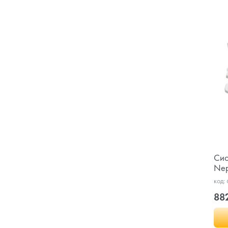
Сис
Nep
код:
88