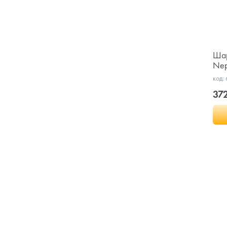
Шар
Nep
код:
372