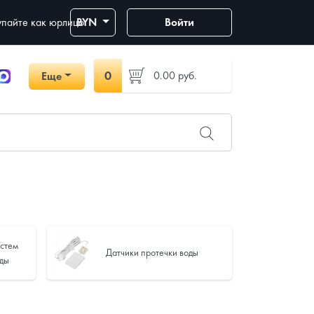
пайте как юрлицо
BYN
Войти
0
0.00
руб.
Еще
истем
Датчики протечки воды
оды