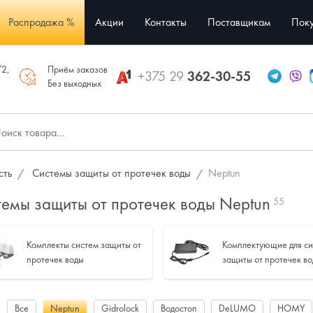
Распродажа %
Акции
Контакты
Поставщикам
Поку
/2,
Приём заказов
+375 29
362-30-55
Без выходных
сть
Системы защиты от протечек воды
Neptun
емы защиты от протечек воды Neptun
55
Комплекты систем защиты от
Комплектующие для с
протечек воды
защиты от протечек в
:
Все
Neptun
Gidrolock
Водостоп
DeLUMO
HOMY