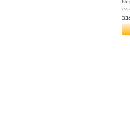
Nep
код:
33