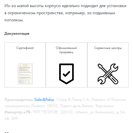
Из-за малой высоты корпуса идеально подходит для установки
в ограниченном пространстве, например, за подшивным
потолком.
Документация
Сертификат
Официальный
Сервисные центры
продавец
Производитель:
Soler&Palau
, Солер & Палау С.А, Ллевант, 4 Полигоно
промышленных Льевант, 08150, Паретс-дель-Вальес, Барселона
Импортёр в РБ:
ЧУП "ТЕПЛОВ", 220113, г.Минск, ул. Белинского, д. 54,
оф. 269