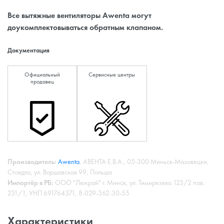
Все вытяжные вентиляторы Awenta могут
доукомплектовываться обратным клапаном.
Документация
Официальный
Сервисные центры
продавец
Производитель:
Awenta
, АВЕНТА Е.В.А., 05-300 Миньск-Мазовецки,
Стоядла, ул. Варшавская 99, Польша
Импортёр в РБ:
ООО "Люкрай" г. Минск, ул. Тимирязева 123/2 пав.
231/1, УНП 691764371, 8-029-362-30-55
Характеристики