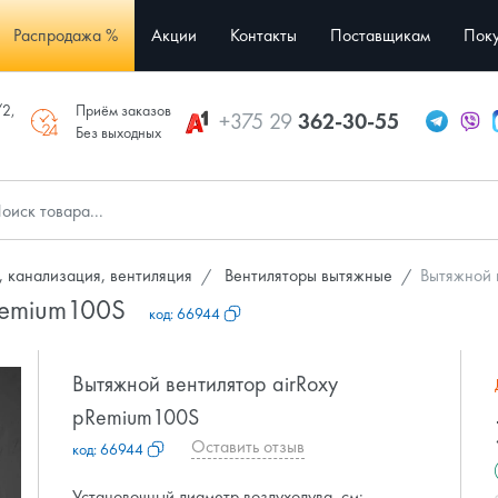
Распродажа %
Акции
Контакты
Поставщикам
Поку
/2,
Приём заказов
+375 29
362-30-55
Без выходных
 канализация, вентиляция
Вентиляторы вытяжные
Вытяжной 
pRemium100S
код:
66944
Вытяжной вентилятор airRoxy
pRemium100S
Оставить отзыв
код:
66944
Установочный диаметр воздуходува, см: