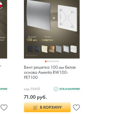
/
Вент решетка 100 мм белая
Вставка 
основа Awenta RW100-
13×13 см
PET100
VI1313-G
код: 59695
код: 154151
ЛИЧИИ
ЕСТЬ В НАЛИЧИИ
71.00 руб.
7.00 ру
В КОРЗИНУ