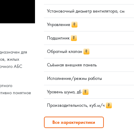
Установочный диаметр вентилятора, см
Управление
?
Подшипник
?
Обратный клапан
?
дназначен для
ов, жилых
Съёмная внешняя панель
рочного АБС
Исполнение/режим работы
ртного
Уровень шума, дБ
?
итивно понятное
Производительность, куб.м/ч
?
Все характеристики