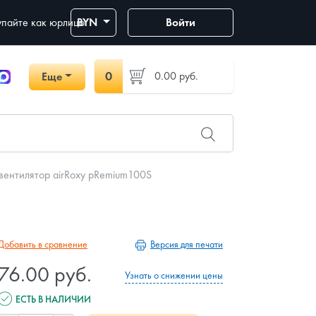
пайте как юрлицо
BYN
Войти
0
0.00
руб.
Еще
вентилятор airRoxy pRemium100S
Версия для печати
Добавить в сравнение
76.00 руб.
Узнать о снижении цены
ЕСТЬ В НАЛИЧИИ