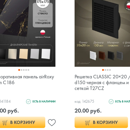
оративная панель airRoxy
Решетка CLASSIC 20×20 
m C186
d150 черная с фланцем и
сеткой T27CZ
 141184
код: 142675
ЕСТЬ В НАЛИЧИИ
ЕСТЬ В НА
00 руб.
20.00 руб.
В КОРЗИНУ
В КОРЗИНУ