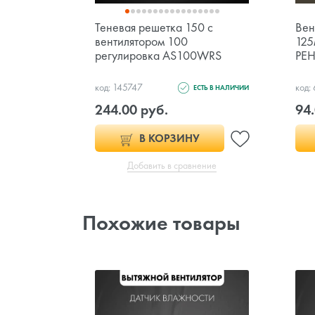
Теневая решетка 150 с
Вен
вентилятором 100
125
регулировка AS100WRS
PEH
код: 145747
код:
ЕСТЬ В НАЛИЧИИ
244.00 руб.
94.
В КОРЗИНУ
Добавить в сравнение
Похожие товары