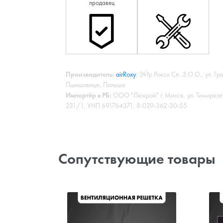
продавец
Производитель:
airRoxy
, ЭЙр Рокси Сп. З.О.О., ул. Г
Пшишовице, Польша
Импортёр в РБ:
ООО "Люкрай" г. Минск, ул. Тимирязе
231/1, УНП 691764371, 8-029-362-30-55
Сопутствующие товары