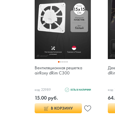
Вентиляционная решетка
Дек
airRoxy dRim C300
dRi
код: 22989
код:
ЕСТЬ В НАЛИЧИИ
15.00 руб.
64.
В КОРЗИНУ