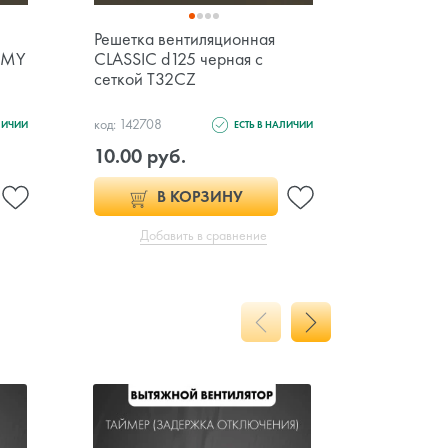
Решетка вентиляционная
Решётка 
OMY
CLASSIC d125 черная с
рамкой 1
сеткой T32CZ
VR1515-
код: 142708
код: 154119
ЛИЧИИ
ЕСТЬ В НАЛИЧИИ
10.00 руб.
10.00 р
В КОРЗИНУ
Добавить в сравнение
Доб