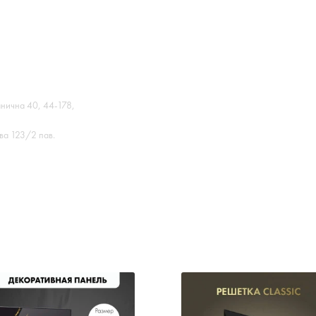
ранична 40, 44-178,
ва 123/2 пав.