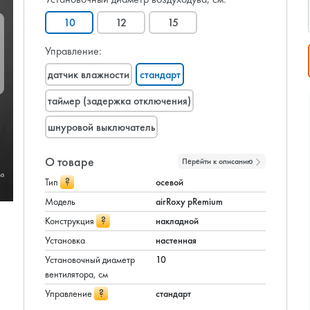
10
12
15
Управление:
датчик влажности
стандарт
таймер (задержка отключения)
шнуровой выключатель
О товаре
Перейти к описанию
?
Тип
осевой
Модель
airRoxy pRemium
?
Конструкция
накладной
Установка
настенная
Установочный диаметр
10
вентилятора, см
?
Управление
стандарт