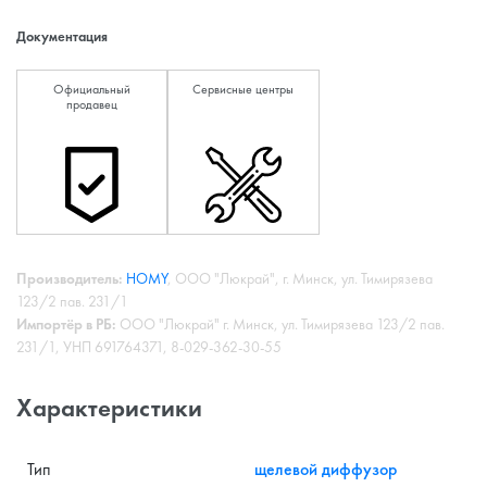
Документация
Официальный
Сервисные центры
продавец
Производитель:
HOMY
, ООО "Люкрай", г. Минск, ул. Тимирязева
123/2 пав. 231/1
Импортёр в РБ:
ООО "Люкрай" г. Минск, ул. Тимирязева 123/2 пав.
231/1, УНП 691764371, 8-029-362-30-55
Характеристики
Тип
щелевой диффузор