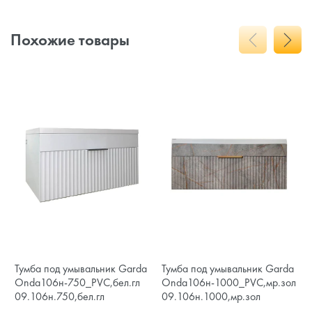
Похожие товары
Тумба под умывальник Garda
Тумба под умывальник Garda
Onda106н-750_PVC,бел.гл
Onda106н-1000_PVC,мр.зол
09.106н.750,бел.гл
09.106н.1000,мр.зол