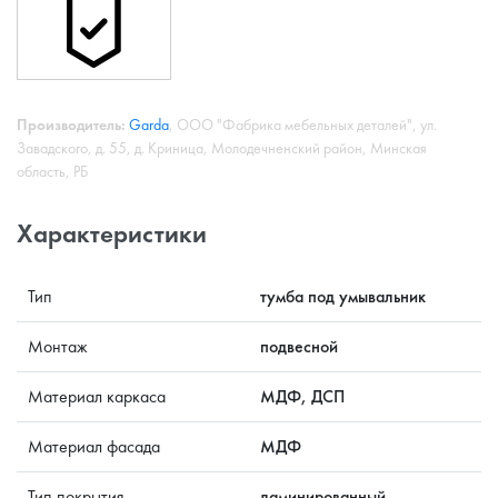
Производитель:
Garda
, ООО "Фабрика мебельных деталей", ул.
Завадского, д. 55, д. Криница, Молодечненский район, Минская
область, РБ
Характеристики
Тип
тумба под умывальник
Монтаж
подвесной
Материал каркаса
МДФ, ДСП
Материал фасада
МДФ
Тип покрытия
ламинированный,