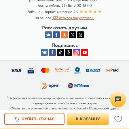
Режим работы: Пн-Вс: 9:00-18:00
Рейтинг интернет-магазина 4.9
★
★
★
★
★
на основе
132 отзывов покупателей.
Рассказать друзьям
Подпишись
*Информация о наличии товара и оформление заказа производится только после
подтверждения и согласования с менеджером.
Общество с ограниченной ответственностью «Люкрай» Юридический адрес:
220062, г. Минск, ул. Тимирязева, дом 123, корп. 2, оф. 367/2 Почтовый адрес:
КУПИТЬ СЕЙЧАС!
В КОРЗИНУ
220062, г. Минск, ул. Тимирязева, дом 123, корп. 2, оф. 367/2 УНП 691764371
Интернет-магазин зарегистрирован в Торговом реестре РБ под номером 768117 от
04.02.2026.