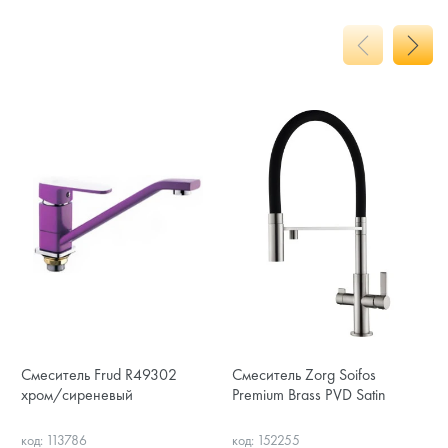
Смеситель Frud R49302
Смеситель Zorg Soifos
хром/сиреневый
Premium Brass PVD Satin
код: 113786
код: 152255