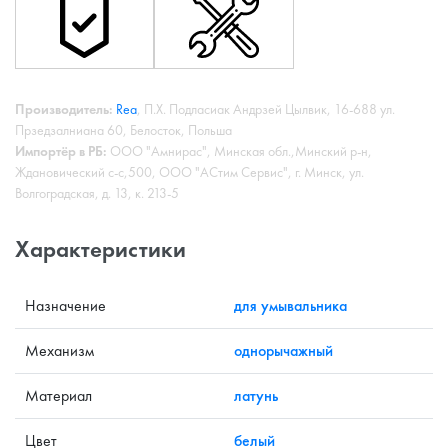
Производитель:
Rea
, П.Х. Подласиак Андрзей Цылвик, 16-688 ул.
Прзедзалниана 60, Белосток, Польша
Импортёр в РБ:
ООО "Амнирас", Минская обл.,Минский р-н,
Ждановический с-с,500, ООО "АСтим Сервис", г. Минск, ул.
Волгоградская, д. 13, к. 213-5
Характеристики
Назначение
для умывальника
Механизм
однорычажный
Материал
латунь
Цвет
белый