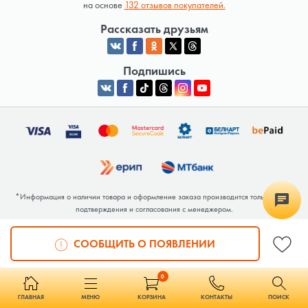
на основе
132 отзывов покупателей.
Рассказать друзьям
Подпишись
*Информация о наличии товара и оформление заказа производится только после
подтверждения и согласования с менеджером.
Общество с ограниченной ответственностью «Люкрай» Юридический адрес:
220062, г. Минск, ул. Тимирязева, дом 123, корп. 2, оф. 367/2 Почтовый адрес:
СООБЩИТЬ О ПОЯВЛЕНИИ
220062, г. Минск, ул. Тимирязева, дом 123, корп. 2, оф. 367/2 УНП 691764371
Интернет-магазин зарегистрирован в Торговом реестре РБ под номером 768117 от
04.02.2026.
0
ГЛАВНАЯ
МЕНЮ
КОРЗИНА
КОНТАКТЫ
ПОИСК