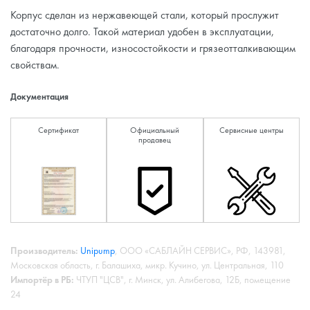
Корпус сделан из нержавеющей стали, который прослужит
достаточно долго. Такой материал удобен в эксплуатации,
благодаря прочности, износостойкости и грязеотталкивающим
свойствам.
Документация
Сертификат
Официальный
Сервисные центры
продавец
Производитель:
Unipump
, ООО «САБЛАЙН СЕРВИС», РФ, 143981,
Московская область, г. Балашиха, микр. Кучино, ул. Центральная, 110
Импортёр в РБ:
ЧТУП "ЦСВ", г. Минск, ул. Алибегова, 12Б, помещение
24