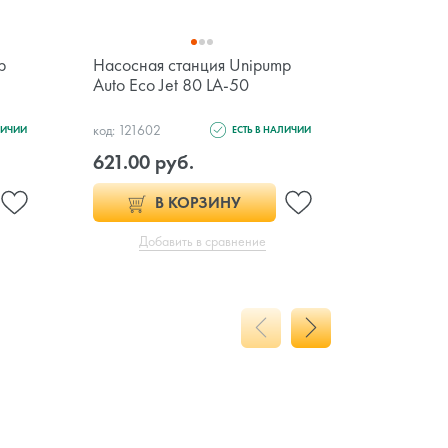
p
Насосная станция Unipump
Циркуляц
Auto Eco Jet 80 LA-50
Unipump 
код: 121602
код: 121388
ЛИЧИИ
ЕСТЬ В НАЛИЧИИ
621.00 руб.
125.00 
В КОРЗИНУ
Добавить в сравнение
Доб