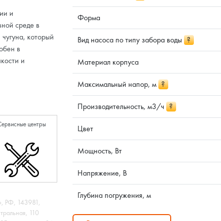
ии и
Форма
вной среде в
 чугуна, который
Вид насоса по типу забора воды
?
обен в
йкости и
Материал корпуса
Максимальный напор, м
?
Производительность, м3/ч
?
Сервисные центры
Цвет
Мощность, Вт
Напряжение, В
Глубина погружения, м
 РФ, 143981,
нтральная, 110