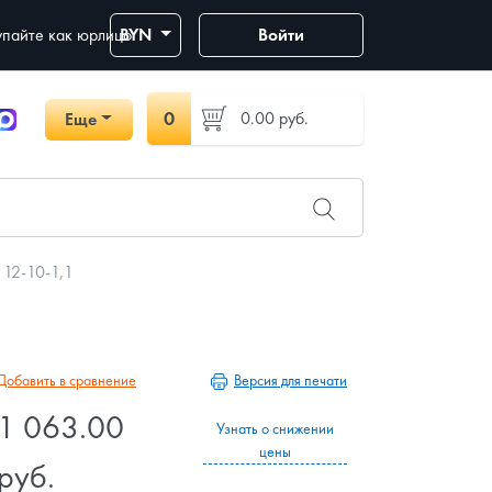
пайте как юрлицо
BYN
Войти
0
0.00
руб.
Еще
 12-10-1,1
Версия для печати
Добавить в сравнение
1 063.00
Узнать о снижении
цены
руб.