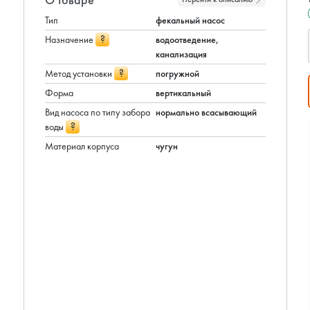
Тип
фекальный насос
?
Назначение
водоотведение,
канализация
?
Метод установки
погружной
Форма
вертикальный
Вид насоса по типу забора
нормально всасывающий
?
воды
Материал корпуса
чугун