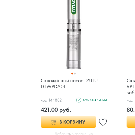
Скважинный насос DYLLU
Скв
DTWPDA01
VP 
заб
код: 144882
код:
ЕСТЬ В НАЛИЧИИ
421.00 руб.
80.
В КОРЗИНУ
Добавить в сравнение