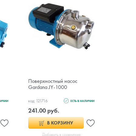
Поверхностный насос
Циркуляц
Gardana JY-1000
Aqualink 
код: 121716
код: 128047
ЛИЧИИ
ЕСТЬ В НАЛИЧИИ
241.00 руб.
131.00 
В КОРЗИНУ
Добавить в сравнение
Доб