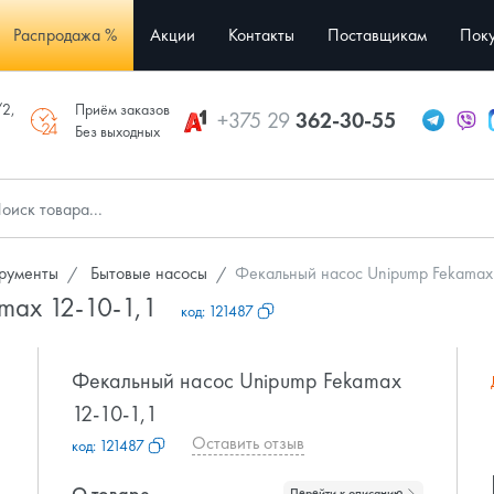
Распродажа %
Акции
Контакты
Поставщикам
Поку
/2,
Приём заказов
+375 29
362-30-55
Без выходных
трументы
Бытовые насосы
Фекальный насос Unipump Fekamax
max 12-10-1,1
код:
121487
Фекальный насос Unipump Fekamax
12-10-1,1
Оставить отзыв
код:
121487
О товаре
Перейти к описанию