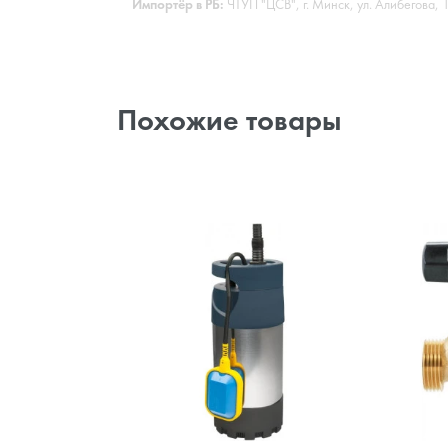
Импортёр в РБ:
ЧТУП "ЦСВ", г. Минск, ул. Алибегова,
Похожие товары