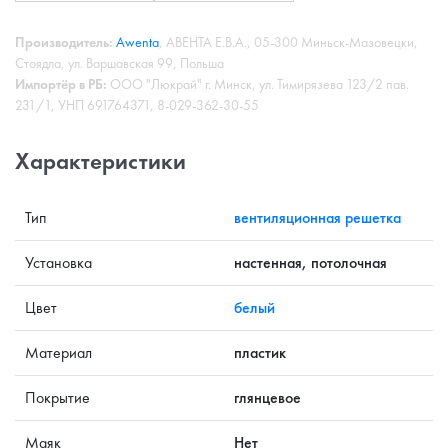
Производитель:
Awenta
, АВЕНТА Е.В.А., 05-300 Миньск-Мазовецки,
Стоядла, ул. Варшавская 99, Польша
Импортёр в РБ:
ООО "Люкрай" г. Минск, ул. Тимирязева 123/2 пав.
231/1, УНП 691764371, 8-029-362-30-55
Характеристики
Тип
вентиляционная решетка
Установка
настенная, потолочная
Цвет
белый
Материал
пластик
Покрытие
глянцевое
Маяк
Нет