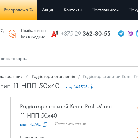
Распродажа %
Акции
Контакты
Поставщикам
Поку
/2,
Приём заказов
+375 29
362-30-55
Без выходных
лоизоляция
Радиаторы отопления
Радиатор стальной Kermi Pr
-V тип 11 НПП 50x40
код:
145595
Радиатор стальной Kermi Profil-V тип
11 НПП 50x40
Оставить отзыв
код:
145595
Ширина, см: