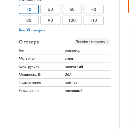
40
50
60
70
80
90
100
110
Все 35 товаров
О товаре
Перейти к описанию
Тип
радиатор
Материал
сталь
Конструкция
панельный
Мощность, Вт
367
Подключение
нижнее
Размещение
настенный