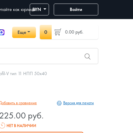
пайте как юрлицо
BYN
Войти
0
0.00
руб.
Еще
ofil-V тип 11 НПП 50x40
Версия для печати
Добавить в сравнение
225.00 руб.
НЕТ В НАЛИЧИИ