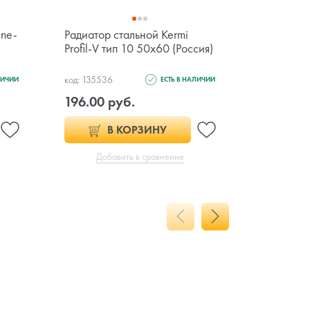
ine-
Радиатор стальной Kermi
Радиатор 
Profil-V тип 10 50x60 (Россия)
Therm-x2 P
50x90 (Р
код: 135536
код: 135595
ЛИЧИИ
ЕСТЬ В НАЛИЧИИ
196.00 руб.
439.00 
В КОРЗИНУ
Добавить в сравнение
Доб