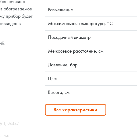
обеспечивает
 в обогреваемое
Размещение
му прибор будет
оизведен в
Максимальная температура, °C
Посадочный диаметр
ий.
Межосевое расстояние, см
Давление, бар
Цвет
Высота, см
Все характеристики
ф 1, 94447
ф. 269