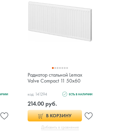
Радиатор стальной Lemax
Радиатор 
Valve Compact 11 50х60
2180V (9 
код: 141294
код: 145732
ЛИЧИИ
ЕСТЬ В НАЛИЧИИ
214.00 руб.
1 940.0
В КОРЗИНУ
Добавить в сравнение
Доб