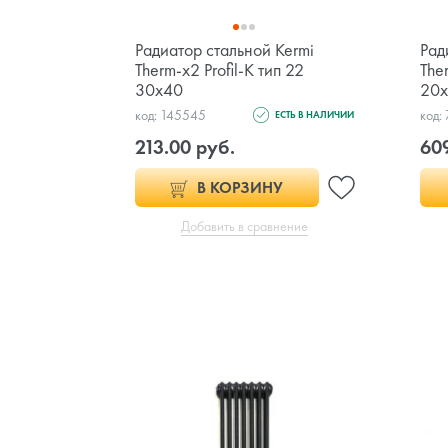
Радиатор стальной Kermi
Рад
Therm-x2 Profil-K тип 22
Ther
30x40
20
код: 145545
код:
ЕСТЬ В НАЛИЧИИ
213.00 руб.
609
В КОРЗИНУ
Добавить в сравнение