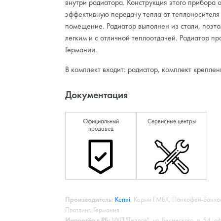
внутри радиатора. Конструкция этого прибора 
эффективную передачу тепла от теплоносителя
помещение. Радиатор выполнен из стали, поэто
легким и с отличной теплоотдачей. Радиатор пр
Германии.
В комплект входит: радиатор, комплект креплен
Документация
Официальный
Сервисные центры
продавец
Производитель:
Kermi
, Керми ГМБХ, Панкофен-Банхо
Платлинг, Германия
Импортёр в РБ:
ЧУП "Теплов", ул. Белинского, д. 54, о