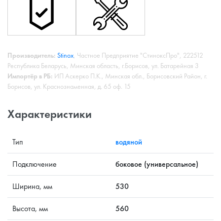
Производитель:
Stinox
, Частное Предприятие "СтиноксПро", 222512
Республика Беларусь, Минская область, г.Борисов, ул. Батарейная 3
Импортёр в РБ:
ИП Аскерко П.К., Минская обл., Борисовский Район, г.
Борисов, ул. Краснознаменная, д. 65 оф. 15
Характеристики
Тип
водяной
Подключение
боковое (универсальное)
Ширина, мм
530
Высота, мм
560