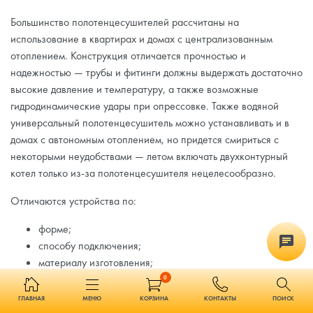
Большинство полотенцесушителей рассчитаны на
использование в квартирах и домах с централизованным
отоплением. Конструкция отличается прочностью и
надежностью — трубы и фитинги должны выдержать достаточно
высокие давление и температуру, а также возможные
гидродинамические удары при опрессовке. Также водяной
универсальный полотенцесушитель можно устанавливать и в
домах с автономным отоплением, но придется смириться с
некоторыми неудобствами — летом включать двухконтурный
котел только из-за полотенцесушителя нецелесообразно.
Отличаются устройства по:
форме;
способу подключения;
материалу изготовления;
уровню декоративности.
0
ГЛАВНАЯ
МЕНЮ
КОРЗИНА
КОНТАКТЫ
ПОИСК
Основная конфигурация — водяной змеевик с циркуляцией