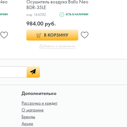
 Neo
Осушитель воздуха Ballu Neo
Осушител
BDR-35LE
Comfort 
код: 144082
код: 144079
ЛИЧИИ
ЕСТЬ В НАЛИЧИИ
984.00 руб.
780.00 
В КОРЗИНУ
Добавить в сравнение
Доб
Дополнительно
Рассрочка и кредит
О магазине
Бренды
Акции