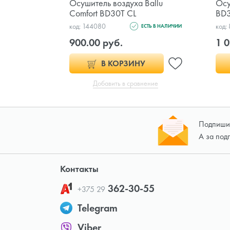
Осушитель воздуха Ballu
Осу
Comfort BD30T CL
BD
код: 144080
код:
ЕСТЬ В НАЛИЧИИ
900.00 руб.
1 0
В КОРЗИНУ
Добавить в сравнение
Подпишит
А за под
Контакты
362-30-55
+375 29
Telegram
Viber