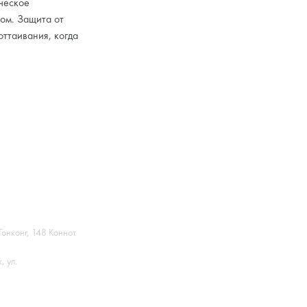
ческое
ом. Защита от
ттаивания, когда
Гонконг, 148 Коннот
 ул.