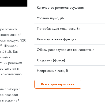
Количество режимов осушения
Уровень шума, дБ
Потребляемая мощность, Вт
тро осушить
ьность данной
Дополнительные функции
одом воздуха 320
2
м
. Шумовой
Объем резервуара для конденсата, л
т 53 дБ. Для
ющийся
Хладагент (фреон)
стных режимах
ествляется в
Напряжение сети, В
в канализацию
Все характеристики
ие прибора с
ер позволит
е в заданный