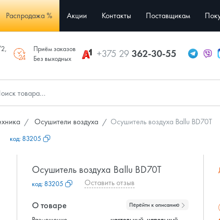
Распродажа %
Акции
Контакты
Поставщикам
Поку
/2,
Приём заказов
+375 29
362-30-55
Без выходных
ехника
Осушители воздуха
Осушитель воздуха Ballu BD70T
T
код:
83205
Осушитель воздуха Ballu BD70T
Оставить отзыв
код:
83205
О товаре
Перейти к описанию
Размещение
настольный, напольный