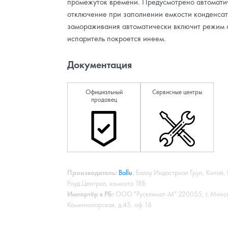
промежуток времени. Предусмотрено автомати
отключение при заполнении емкости конденсат
замораживания автоматически включит режим о
испаритель покроется инеем.
Документация
Официальный
Сервисные центры
продавец
Производитель:
Ballu
, Баллу Индастриал Груп, Китай, 
Роуд Централ, комната 18Б
Импортёр в РБ:
ООО "Русклимат-М" 220055, г. Минск,
Каменногорская, д.45, оф.16