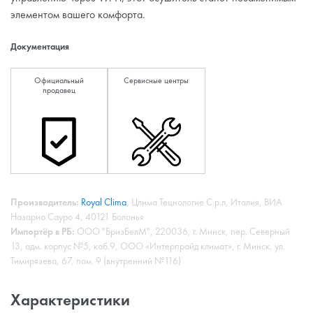
элементом вашего комфорта.
Документация
Официальный
Сервисные центры
продавец
Производитель:
Royal Clima
, Цлима Тецнологие С.р.л, Италия, ВИА
Назарио Сауро 4, 40121 Болонья
Импортёр в РБ:
ООО "БризБелМ", 220036, г. Минск, пер. Северный
13, адм. корпус №5, каб.9, ООО «Интерпрайд климат», г. Минск, ул.
Тимирязева, 67, пом. 9 (внутренний №116)
Характеристики