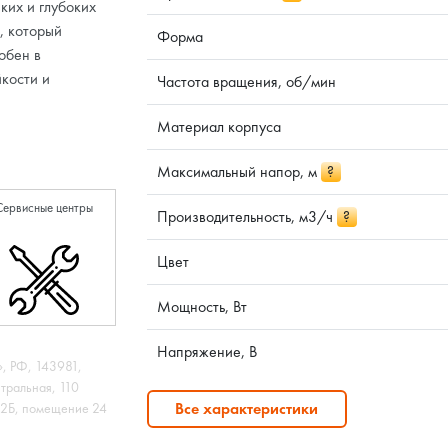
ких и глубоких
, который
Форма
обен в
йкости и
Частота вращения, об/мин
Материал корпуса
Максимальный напор, м
?
Сервисные центры
Производительность, м3/ч
?
Цвет
Мощность, Вт
Напряжение, В
 РФ, 143981,
нтральная, 110
Все характеристики
 12Б, помещение 24