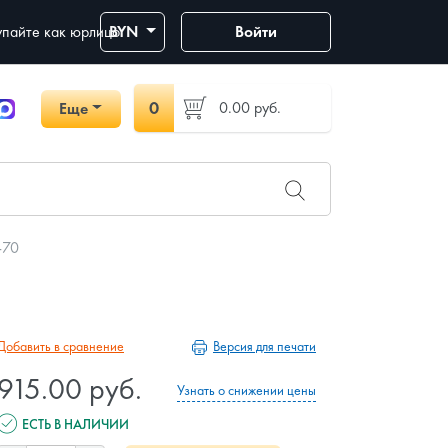
пайте как юрлицо
BYN
Войти
0
0.00
руб.
Еще
-70
Версия для печати
Добавить в сравнение
915.00 руб.
Узнать о снижении цены
ЕСТЬ В НАЛИЧИИ