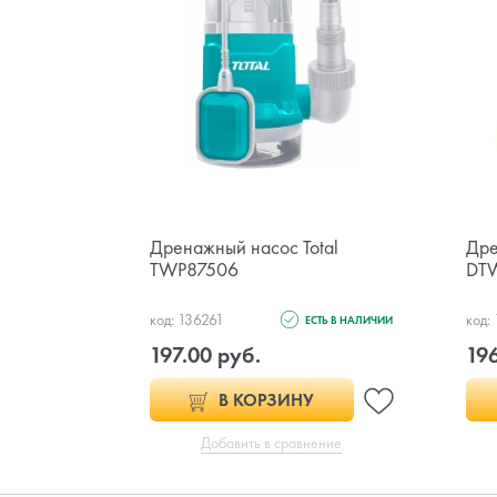
Дренажный насос Total
Дре
TWP87506
DT
код: 136261
код:
ЕСТЬ В НАЛИЧИИ
197.00 руб.
196
В КОРЗИНУ
Добавить в сравнение