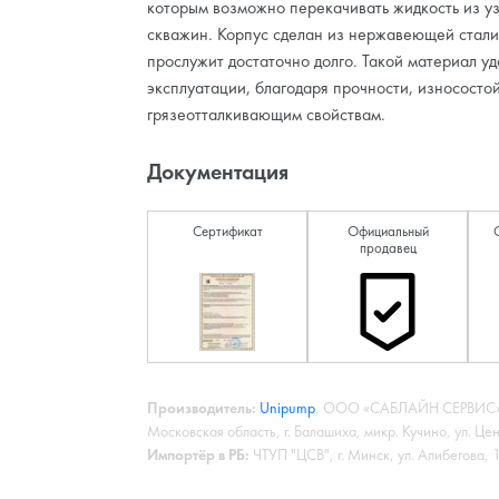
которым возможно перекачивать жидкость из уз
скважин. Корпус сделан из нержавеющей стали
прослужит достаточно долго. Такой материал уд
эксплуатации, благодаря прочности, износосто
грязеотталкивающим свойствам.
Документация
Сертификат
Официальный
продавец
Производитель:
Unipump
, ООО «САБЛАЙН СЕРВИС»,
Московская область, г. Балашиха, микр. Кучино, ул. Це
Импортёр в РБ:
ЧТУП "ЦСВ", г. Минск, ул. Алибегова,