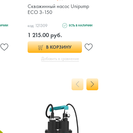
Скважинный насос Unipump
Дренажны
ECO 3-150
Inoxvort 
код: 121309
код: 121465
ЛИЧИИ
ЕСТЬ В НАЛИЧИИ
1 215.00 руб.
397.00 
В КОРЗИНУ
Добавить в сравнение
Доб