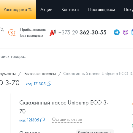
Распродажа %
Акции
Контакты
Поставщикам
Поку
/2,
Приём заказов
+375 29
362-30-55
Без выходных
трументы
Бытовые насосы
Скважинный насос Unipump ECO 3
O 3-70
код:
121305
Скважинный насос Unipump ECO 3-
70
Оставить отзыв
код:
121305
О товаре
Перейти к описанию