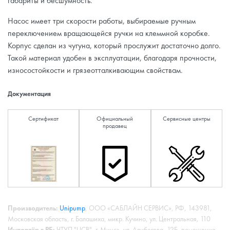
габариты и бесшумность.
Насос имеет три скорости работы, выбираемые ручным
переключением вращающейся ручки на клеммной коробке.
Корпус сделан из чугуна, который прослужит достаточно долго.
Такой материал удобен в эксплуатации, благодаря прочности,
износостойкости и грязеотталкивающим свойствам.
Документация
Сертификат
Официальный
Сервисные центры
продавец
Производитель:
Unipump
, ООО «САБЛАЙН СЕРВИС», РФ, 143981,
Московская область, г. Балашиха, микр. Кучино, ул. Центральная, 110
Импортёр в РБ:
ЧТУП "ЦСВ", г. Минск, ул. Алибегова, 12Б, помещение