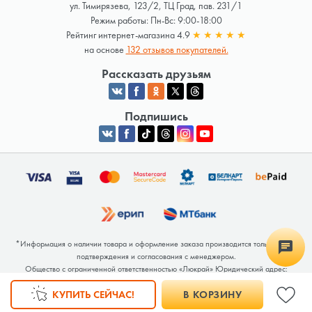
ул. Тимирязева, 123/2, ТЦ Град, пав. 231/1
Режим работы: Пн-Вс: 9:00-18:00
Рейтинг интернет-магазина 4.9
★
★
★
★
★
на основе
132 отзывов покупателей.
Рассказать друзьям
Подпишись
*Информация о наличии товара и оформление заказа производится только после
подтверждения и согласования с менеджером.
Общество с ограниченной ответственностью «Люкрай» Юридический адрес:
220062, г. Минск, ул. Тимирязева, дом 123, корп. 2, оф. 367/2 Почтовый адрес:
КУПИТЬ СЕЙЧАС!
В КОРЗИНУ
220062, г. Минск, ул. Тимирязева, дом 123, корп. 2, оф. 367/2 УНП 691764371
Интернет-магазин зарегистрирован в Торговом реестре РБ под номером 768117 от