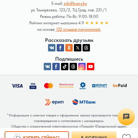
E-mail:
info@homy.by
ул. Тимирязева, 123/2, ТЦ Град, пав. 231/1
Режим работы: Пн-Вс: 9:00-18:00
Рейтинг интернет-магазина 4.9
★
★
★
★
★
на основе
132 отзывов покупателей.
Рассказать друзьям
Подпишись
*Информация о наличии товара и оформление заказа производится только после
подтверждения и согласования с менеджером.
Общество с ограниченной ответственностью «Люкрай» Юридический адрес:
220062, г. Минск, ул. Тимирязева, дом 123, корп. 2, оф. 367/2 Почтовый адрес:
КУПИТЬ СЕЙЧАС!
В КОРЗИНУ
220062, г. Минск, ул. Тимирязева, дом 123, корп. 2, оф. 367/2 УНП 691764371