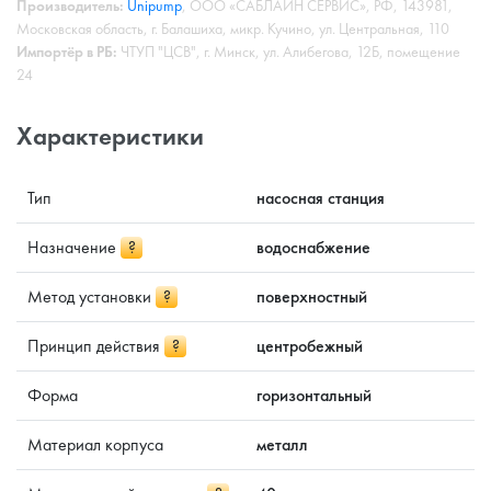
Производитель:
Unipump
, ООО «САБЛАЙН СЕРВИС», РФ, 143981,
Московская область, г. Балашиха, микр. Кучино, ул. Центральная, 110
Импортёр в РБ:
ЧТУП "ЦСВ", г. Минск, ул. Алибегова, 12Б, помещение
24
Характеристики
Тип
насосная станция
Назначение
?
водоснабжение
Метод установки
?
поверхностный
Принцип действия
?
центробежный
Форма
горизонтальный
Материал корпуса
металл