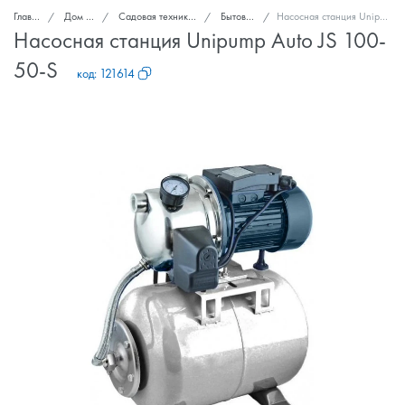
Главная
Дом и сад
Садовая техника и инструменты
Бытовые насосы
Насосная станция Unipump Auto JS 100-50-S
Насосная станция Unipump Auto JS 100-
50-S
код:
121614