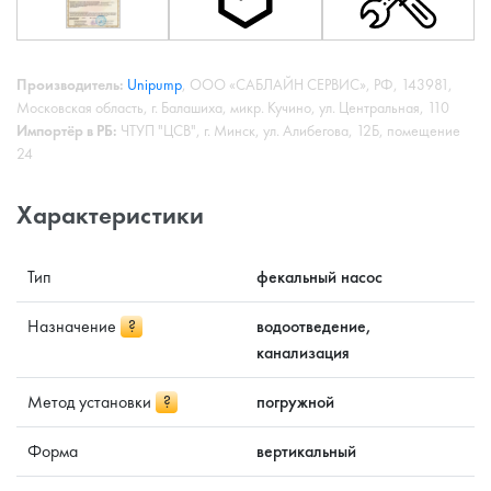
Производитель:
Unipump
, ООО «САБЛАЙН СЕРВИС», РФ, 143981,
Московская область, г. Балашиха, микр. Кучино, ул. Центральная, 110
Импортёр в РБ:
ЧТУП "ЦСВ", г. Минск, ул. Алибегова, 12Б, помещение
24
Характеристики
Тип
фекальный насос
Назначение
?
водоотведение,
канализация
Метод установки
?
погружной
Форма
вертикальный