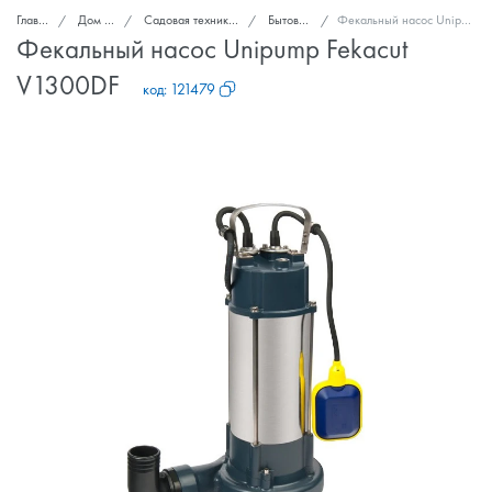
Главная
Дом и сад
Садовая техника и инструменты
Бытовые насосы
Фекальный насос Unipump Fekacut V1300DF
Фекальный насос Unipump Fekacut
V1300DF
код:
121479