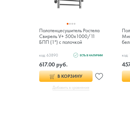
Полотенцесушитель Ростела
Пол
Свирель V+ 500x1000/11
Мин
БПП (1") с полочкой
бел
код: 63890
код:
ЕСТЬ В НАЛИЧИИ
617.00 руб.
457
В КОРЗИНУ
Добавить в сравнение