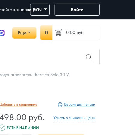
пайте как юрлицо
BYN
Войти
0
0.00
руб.
Еще
одонагреватель Thermex Solo 30 V
Версия для печати
Добавить в сравнение
498.00 руб.
Узнать о снижении цены
ЕСТЬ В НАЛИЧИИ