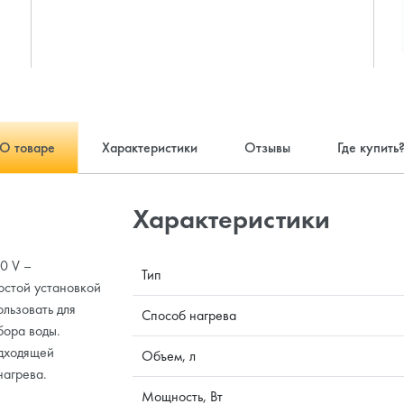
О товаре
Характеристики
Отзывы
Где купить
Характеристики
0 V –
Тип
остой установкой
льзовать для
Способ нагрева
бора воды.
одходящей
Объем, л
нагрева.
Мощность, Вт