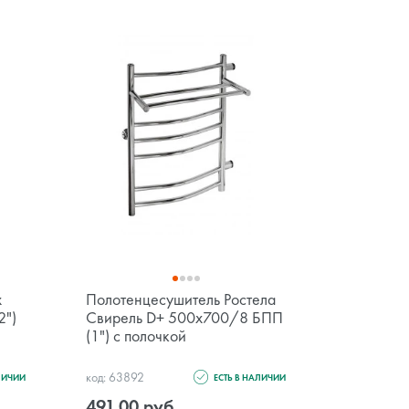
x
Полотенцесушитель Ростела
Полотенц
2")
Свирель D+ 500x700/8 БПП
Свирель
(1") с полочкой
БПП (1")
код: 63892
код: 63888
ЛИЧИИ
ЕСТЬ В НАЛИЧИИ
491.00 руб.
565.00 