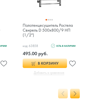
Полотенцесушитель Ростела
Полотенц
0
Свирель D 500х800/9 НП
Prestige
(1/2")
белый ма
код: 63858
код: 12636
ЛИЧИИ
ЕСТЬ В НАЛИЧИИ
495.00 руб.
859.00 
В КОРЗИНУ
Добавить в сравнение
Доб