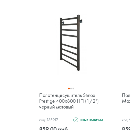
Полотенцесушитель Stinox
Пол
Prestige 400x800 НП (1/2")
Max
черный матовый
код: 135917
код:
ЕСТЬ В НАЛИЧИИ
859.00 руб.
85