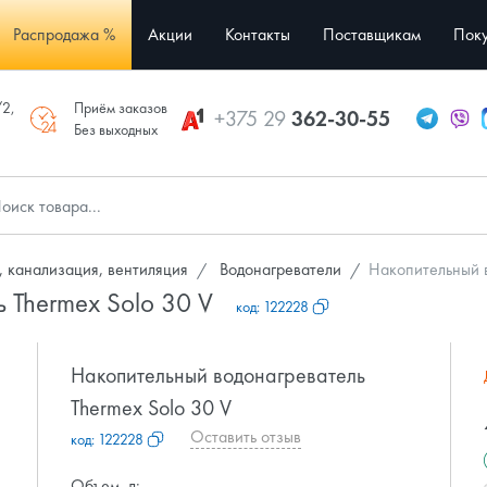
Распродажа %
Акции
Контакты
Поставщикам
Поку
/2,
Приём заказов
+375 29
362-30-55
Без выходных
 канализация, вентиляция
Водонагреватели
Накопительный в
 Thermex Solo 30 V
код:
122228
Накопительный водонагреватель
Thermex Solo 30 V
Оставить отзыв
код:
122228
Объем, л: