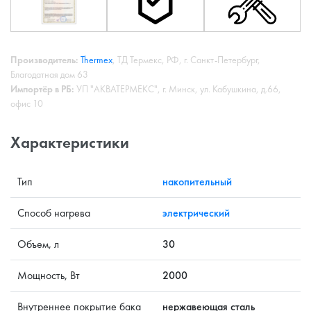
Производитель:
Thermex
, ТД Термекс, РФ, г. Санкт-Петербург,
Благодатная дом 63
Импортёр в РБ:
УП "АКВАТЕРМЕКС", г. Минск, ул. Кабушкина, д.66,
офис 10
Характеристики
Тип
накопительный
Способ нагрева
электрический
Объем, л
30
Мощность, Вт
2000
Внутреннее покрытие бака
нержавеющая сталь