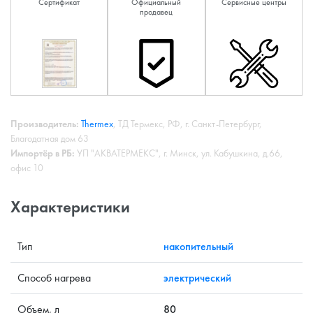
Сертификат
Официальный
Сервисные центры
продавец
Производитель:
Thermex
, ТД Термекс, РФ, г. Санкт-Петербург,
Благодатная дом 63
Импортёр в РБ:
УП "АКВАТЕРМЕКС", г. Минск, ул. Кабушкина, д.66,
офис 10
Характеристики
Тип
накопительный
Способ нагрева
электрический
Объем, л
80