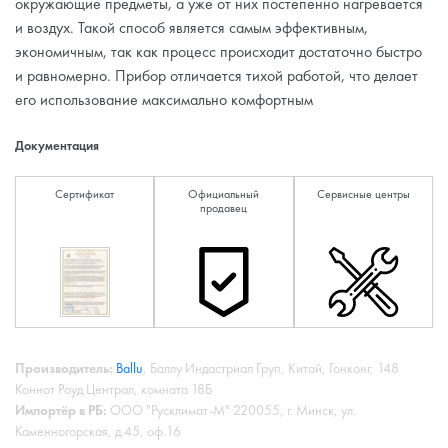
окружающие предметы, а уже от них постепенно нагревается
и воздух. Такой способ является самым эффективным,
экономичным, так как процесс происходит достаточно быстро
и равномерно. Прибор отличается тихой работой, что делает
его использование максимально комфортным
Документация
Сертификат
Официальный
Сервисные центры
продавец
Производитель:
Ballu
, Баллу Индастриал Груп, Китай, Гонконг, 148
Коннот Роуд Централ, комната 18Б
Импортёр в РБ:
ООО "Русклимат-М" 220055, г. Минск, ул.
Каменногорская, д.45, оф.16