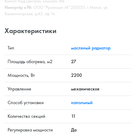
Коннот Роуд Централ, комната 18Б
Импортёр в РБ:
ООО "Русклимат-М" 220055, г. Минск, ул.
Каменногорская, д.45, оф.16
Характеристики
Тип
масляный радиатор
Площадь обогрева, м2
27
Мощность, Вт
2200
Управление
механическое
Способ установки
напольный
Количество секций
11
Регулировка мощности
Да