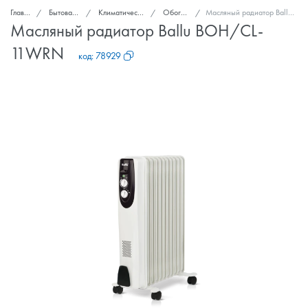
Главная
Бытовая техника
Климатическая техника
Обогреватели
Масляный радиатор Ballu BOH/CL-11WRN
Масляный радиатор Ballu BOH/CL-
11WRN
код:
78929