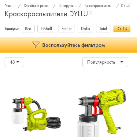
Главная
Стройка и ремонт
Инструмент
Краскораспылители
DYLLU
Краскораспылители DYLLU
2
Бренды:
Все
Einhell
Patriot
Deko
Total
DYLLU
Воспользуйтесь фильтром
48
Популярность