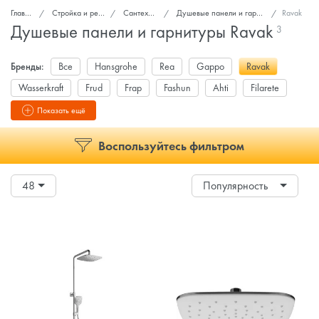
Главная
Стройка и ремонт
Сантехника
Душевые панели и гарнитуры
Ravak
Душевые панели и гарнитуры Ravak
3
Бренды:
Все
Hansgrohe
Rea
Gappo
Ravak
Wasserkraft
Frud
Frap
Fashun
Ahti
Filarete
Ganzer
Показать ещё
Воспользуйтесь фильтром
48
Популярность