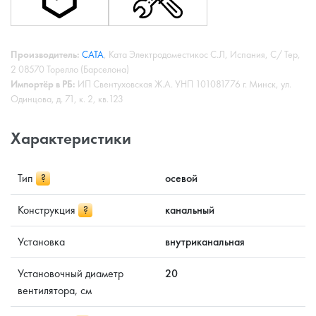
Производитель:
CATA
, Ката Электродоместикос С.Л, Испания, С/ Тер,
2 08570 Торелло (Барселона)
Импортёр в РБ:
ИП Свентуховская Ж.А. УНП 101081776 г. Минск, ул.
Одинцова, д. 71, к. 2, кв.123
Характеристики
Тип
?
осевой
Конструкция
?
канальный
Установка
внутриканальная
Установочный диаметр
20
вентилятора, см