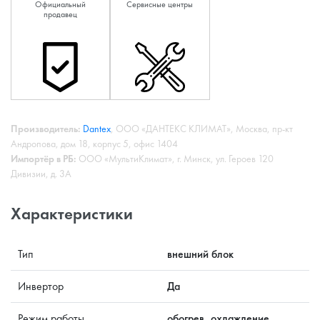
Официальный
Сервисные центры
продавец
Производитель:
Dantex
, ООО «ДАНТЕКС КЛИМАТ», Москва, пр-кт
Андропова, дом 18, корпус 5, офис 1404
Импортёр в РБ:
ООО «МультиКлимат», г. Минск, ул. Героев 120
Дивизии, д. 3А
Характеристики
Тип
внешний блок
Инвертор
Да
Режим работы
обогрев, охлаждение