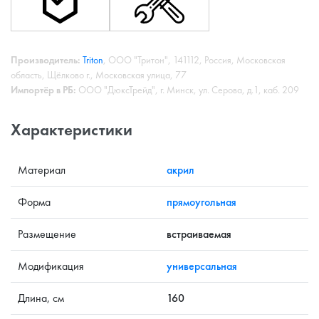
Производитель:
Triton
, ООО "Тритон", 141112, Россия, Московская
область, Щёлково г., Московская улица, 77
Импортёр в РБ:
ООО "ДюксТрейд", г. Минск, ул. Серова, д.1, каб. 209
Характеристики
Материал
акрил
Форма
прямоугольная
Размещение
встраиваемая
Модификация
универсальная
Длина, см
160