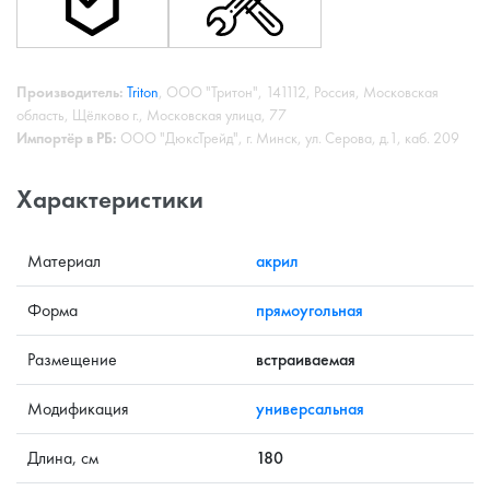
Производитель:
Triton
, ООО "Тритон", 141112, Россия, Московская
область, Щёлково г., Московская улица, 77
Импортёр в РБ:
ООО "ДюксТрейд", г. Минск, ул. Серова, д.1, каб. 209
Характеристики
Материал
акрил
Форма
прямоугольная
Размещение
встраиваемая
Модификация
универсальная
Длина, см
180