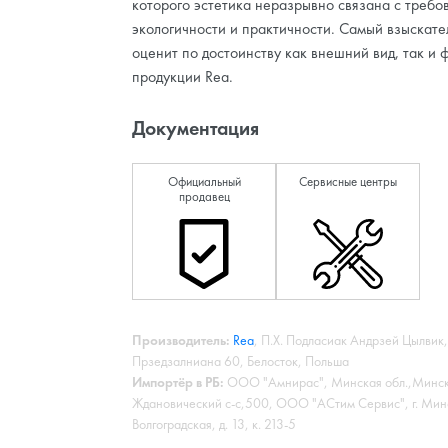
которого эстетика неразрывно связана с требо
экологичности и практичности. Самый взыскате
оценит по достоинству как внешний вид, так и 
продукции Rea.
Документация
Официальный
Сервисные центры
продавец
Производитель:
Rea
, П.Х. Подласиак Андрзей Цылвик,
Прзедзалниана 60, Белосток, Польша
Импортёр в РБ:
ООО "Амнирас", Минская обл.,Минск
Ждановический с-с,500, ООО "АСтим Сервис", г. Минс
Волгоградская, д. 13, к. 213-5