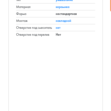
Материал
керамика
Форма
нестандартная
Монтаж
накладной
Отверстие под смеситель
нет
Отверстие под перелив
Нет