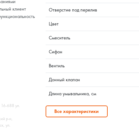
ваниями
льный клиент
Отверстие под перелив
функциональность
Цвет
Смеситель
Сифон
Вентиль
Донный клапан
Длина умывальника, см
 16-688 ул.
Все характеристики
ий р-н,
к, ул.