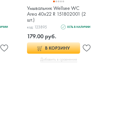
Умывальник Wellsee WC
Умывальни
Area 40x22 R 151802001 (2
55x42
шт.)
код: 123895
код: 89506
ЛИЧИИ
ЕСТЬ В НАЛИЧИИ
179.00 руб.
308.00 
В КОРЗИНУ
Добавить в сравнение
Доб