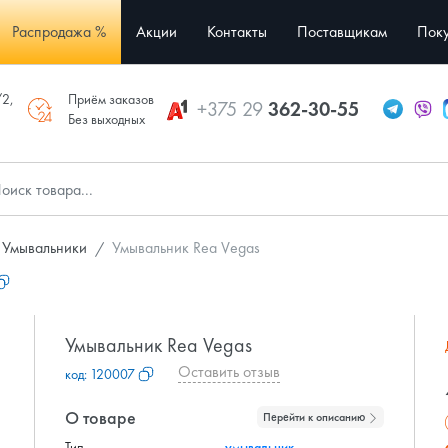
Распродажа %
Акции
Контакты
Поставщикам
Поку
/2,
Приём заказов
+375 29
362-30-55
Без выходных
Умывальники
Умывальник Rea Vegas
Умывальник Rea Vegas
Оставить отзыв
код:
120007
О товаре
Перейти к описанию
Тип
умывальник