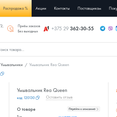
Распродажа %
Акции
Контакты
Поставщикам
Поку
/2,
Приём заказов
+375 29
362-30-55
Без выходных
Умывальники
Умывальник Rea Queen
Умывальник Rea Queen
Оставить отзыв
код:
120130
О товаре
Перейти к описанию
Тип
умывальник