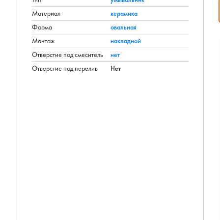
Материал
керамика
Форма
овальная
Монтаж
накладной
Отверстие под смеситель
нет
Отверстие под перелив
Нет