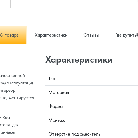
О товаре
Характеристики
Отзывы
Где купить
Характеристики
качественной
Тип
ом эксплуатации.
нтерьер
Материал
ина, монтируется
Форма
м Rea
Монтаж
теля, для
ваниями
Отверстие под смеситель