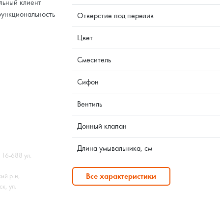
льный клиент
функциональность
Отверстие под перелив
Цвет
Смеситель
Сифон
Вентиль
Донный клапан
Длина умывальника, см
 16-688 ул.
Все характеристики
ий р-н,
к, ул.