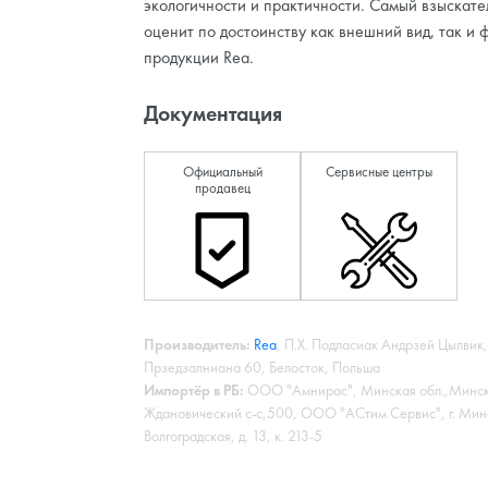
экологичности и практичности. Самый взыскате
оценит по достоинству как внешний вид, так и 
продукции Rea.
Документация
Официальный
Сервисные центры
продавец
Производитель:
Rea
, П.Х. Подласиак Андрзей Цылвик,
Прзедзалниана 60, Белосток, Польша
Импортёр в РБ:
ООО "Амнирас", Минская обл.,Минск
Ждановический с-с,500, ООО "АСтим Сервис", г. Минс
Волгоградская, д. 13, к. 213-5