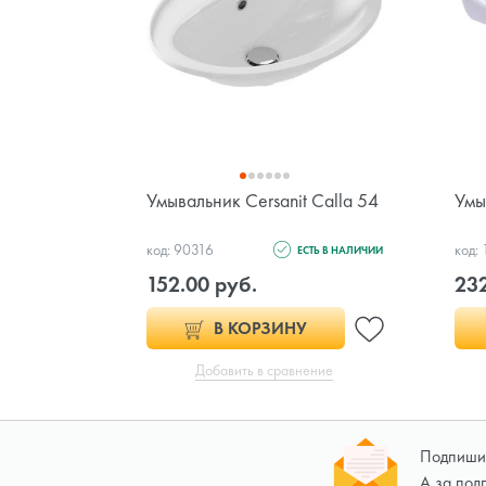
Умывальник Cersanit Calla 54
Умы
код: 90316
код:
ЕСТЬ В НАЛИЧИИ
152.00 руб.
232
В КОРЗИНУ
Добавить в сравнение
Подпишит
А за под