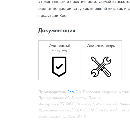
экологичности и практичности. Самый взыскате
оценит по достоинству как внешний вид, так и 
продукции Rea.
Документация
Официальный
Сервисные центры
продавец
Производитель:
Rea
, П.Х. Подласиак Андрзей Цылвик,
Прзедзалниана 60, Белосток, Польша
Импортёр в РБ:
ООО "Амнирас", Минская обл.,Минск
Ждановический с-с,500, ООО "АСтим Сервис", г. Минс
Волгоградская, д. 13, к. 213-5