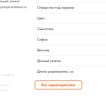
льный клиент
функциональность
Отверстие под перелив
Цвет
Смеситель
Сифон
Вентиль
Донный клапан
Длина умывальника, см
 16-688 ул.
Все характеристики
ий р-н,
к, ул.