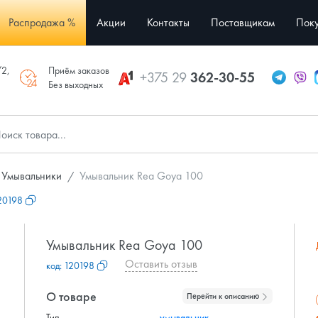
Распродажа %
Акции
Контакты
Поставщикам
Поку
/2,
Приём заказов
+375 29
362-30-55
Без выходных
Умывальники
Умывальник Rea Goya 100
20198
Умывальник Rea Goya 100
Оставить отзыв
код:
120198
О товаре
Перейти к описанию
Тип
умывальник