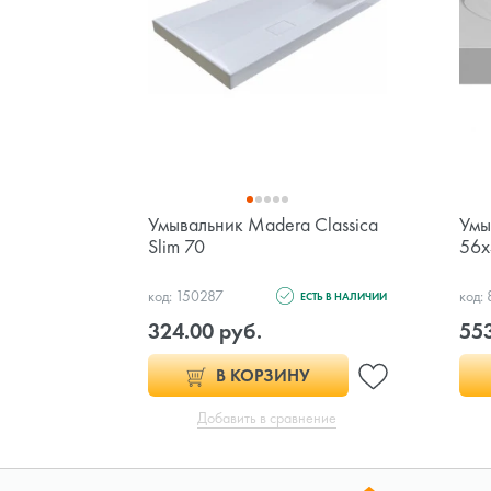
Умывальник Madera Classica
Умы
Slim 70
56х
код: 150287
код:
ЕСТЬ В НАЛИЧИИ
324.00 руб.
553
В КОРЗИНУ
Добавить в сравнение