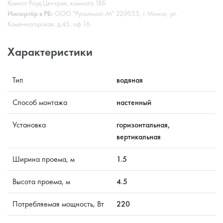
Коннот Роуд Централ, комната 18Б
Импортёр в РБ:
ООО "Русклимат-М" 220055, г. Минск, ул.
Каменногорская, д.45, оф.16
Характеристики
Тип
водяная
Способ монтажа
настенный
Установка
горизонтальная,
вертикальная
Ширина проема, м
1.5
Высота проема, м
4.5
Потребляемая мощность, Вт
220