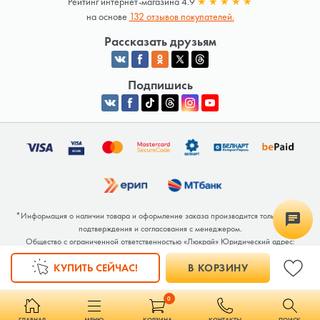
Рейтинг интернет-магазина 4.9
★
★
★
★
★
на основе
132 отзывов покупателей.
Рассказать друзьям
Подпишись
*Информация о наличии товара и оформление заказа производится только после
подтверждения и согласования с менеджером.
Общество с ограниченной ответственностью «Люкрай» Юридический адрес:
220062, г. Минск, ул. Тимирязева, дом 123, корп. 2, оф. 367/2 Почтовый адрес:
КУПИТЬ СЕЙЧАС!
В КОРЗИНУ
220062, г. Минск, ул. Тимирязева, дом 123, корп. 2, оф. 367/2 УНП 691764371
Интернет-магазин зарегистрирован в Торговом реестре РБ под номером 768117 от
04.02.2026.
0