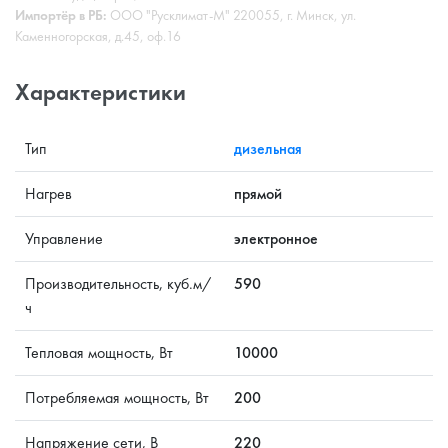
Импортёр в РБ:
ООО "Русклимат-М" 220055, г. Минск, ул.
Каменногорская, д.45, оф.16
Характеристики
Тип
дизельная
Нагрев
прямой
Управление
электронное
Производительность, куб.м/
590
ч
Тепловая мощность, Вт
10000
Потребляемая мощность, Вт
200
Напряжение сети, В
220