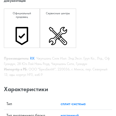
Документация
Официальный
Сервисные центры
продавец
Производитель:
RIX
, Чжуншань Силк Имп. Энд Эксп. Груп Ко., Лтд., Оф
Гуандун, 28 Юэ Лай Нань Роуд, Чжуншань Сити, Гуандун
Импортёр в РБ:
ООО "БризБелМ", 220036, г. Минск, пер. Северный
13, адм. корпус №5, каб.9
Характеристики
Тип
сплит-система
Тип внутреннего блока
настенный