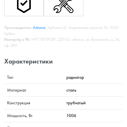
Производитель:
Arbonia
, Арбониа АГ, Амрисвилер штрассе 50, 9320
Арбон
Импортёр в РБ:
ЧУП "ТЕПЛОВ", 220113, г.Минск, ул. Белинского, д. 54,
оф. 269
Характеристики
Тип
радиатор
Материал
сталь
Конструкция
трубчатый
Мощность, Вт
1006